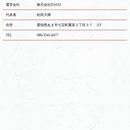
運営会社
株式会社DAIAI
代表者
松田大輝
住所
愛知県あま市七宝町鷹居２丁目３７ ２F
TEL
080-3543-8477